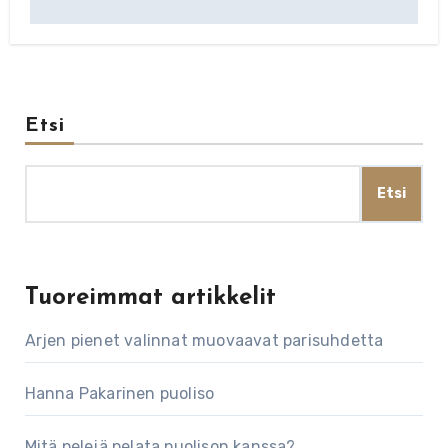
Etsi
Etsi
Tuoreimmat artikkelit
Arjen pienet valinnat muovaavat parisuhdetta
Hanna Pakarinen puoliso
Mitä pelejä pelata puolison kanssa?