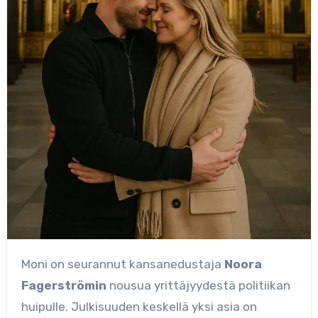
Moni on seurannut kansanedustaja
Noora
Fagerströmin
nousua yrittäjyydestä politiikan
huipulle. Julkisuuden keskellä yksi asia on