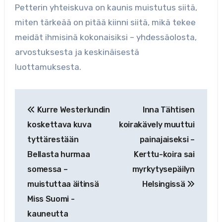
Petterin yhteiskuva on kaunis muistutus siitä,
miten tärkeää on pitää kiinni siitä, mikä tekee
meidät ihmisinä kokonaisiksi – yhdessäolosta,
arvostuksesta ja keskinäisestä
luottamuksesta.
Artikkelien
Kurre Westerlundin
Inna Tähtisen
selaus
koskettava kuva
koirakävely muuttui
tyttärestään
painajaiseksi –
Bellasta hurmaa
Kerttu-koira sai
somessa –
myrkytysepäilyn
muistuttaa äitinsä
Helsingissä
Miss Suomi -
kauneutta