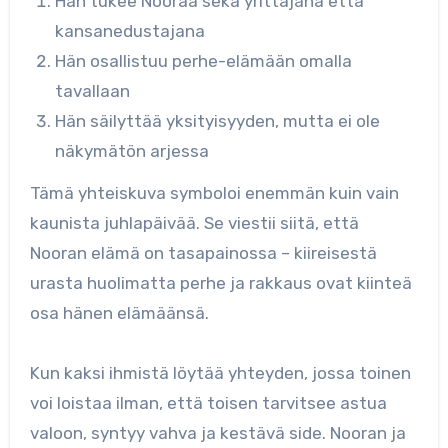
Hän tukee Nooraa sekä yrittäjänä että
kansanedustajana
Hän osallistuu perhe-elämään omalla
tavallaan
Hän säilyttää yksityisyyden, mutta ei ole
näkymätön arjessa
Tämä yhteiskuva symboloi enemmän kuin vain
kaunista juhlapäivää. Se viestii siitä, että
Nooran elämä on tasapainossa – kiireisestä
urasta huolimatta perhe ja rakkaus ovat kiinteä
osa hänen elämäänsä.
Kun kaksi ihmistä löytää yhteyden, jossa toinen
voi loistaa ilman, että toisen tarvitsee astua
valoon, syntyy vahva ja kestävä side. Nooran ja