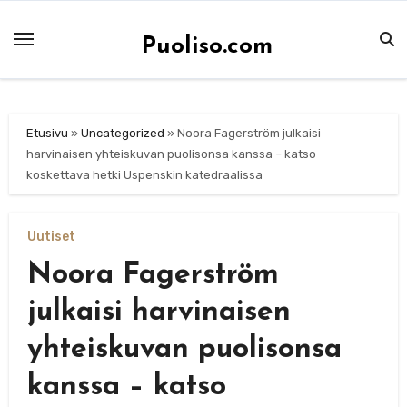
Skip
to
Puoliso.com
content
Etusivu
»
Uncategorized
»
Noora Fagerström julkaisi
harvinaisen yhteiskuvan puolisonsa kanssa – katso
koskettava hetki Uspenskin katedraalissa
Uutiset
Noora Fagerström
julkaisi harvinaisen
yhteiskuvan puolisonsa
kanssa – katso