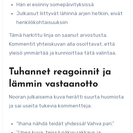
Hän ei esiinny somepäivityksissä
Julkaisut liittyvät lähinnä arjen hetkiin, eivät
henkilökohtaisuuksiin
Tämä harkittu linja on saanut arvostusta.
Kommentit yhteiskuvan alla osoittavat, että
yleisö ymmärtää ja kunnioittaa tätä valintaa.
Tuhannet reagoinnit ja
lämmin vastaanotto
Nooran julkaisema kuva herätti suurta huomiota
ja sai useita tukevia kommentteja:
”Ihana nähdä teidät yhdessä! Vahva pari.”
”Upea kuva, teissä näkyy rakkaus ja