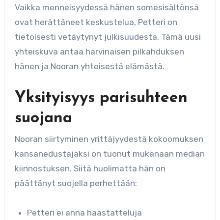
Vaikka menneisyydessä hänen somesisältönsä
ovat herättäneet keskustelua, Petteri on
tietoisesti vetäytynyt julkisuudesta. Tämä uusi
yhteiskuva antaa harvinaisen pilkahduksen
hänen ja Nooran yhteisestä elämästä.
Yksityisyys parisuhteen
suojana
Nooran siirtyminen yrittäjyydestä kokoomuksen
kansanedustajaksi on tuonut mukanaan median
kiinnostuksen. Siitä huolimatta hän on
päättänyt suojella perhettään:
Petteri ei anna haastatteluja