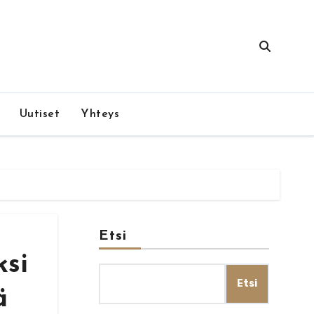
Uutiset
Yhteys
Etsi
ksi
Etsi
ä