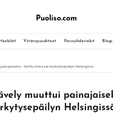
Puoliso.com
Henkilöt
Ystävyyssuhteet
Parisuhdevinkit
Blogi
 painajaiseksi – Kerttu-koira sai myrkytysepäilyn Helsingissä
ävely muuttui painajaise
yrkytysepäilyn Helsingiss