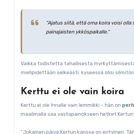
“Ajatus siitä, että oma koira voisi o
painajaisten ykköspaikalle.”
Vaikka todistetta tahallisesta myrkyttämisestä e
mielipidettään selkeästi: kyseessä olisi silmitön
Kerttu ei ole vain koira
Kerttu ei ole Innalle vain lemmikki – hän on
per
maailmalla saa vastapainokseen hetket Kertun
“Jokainen päivä Kertun kanssa on erityinen. T