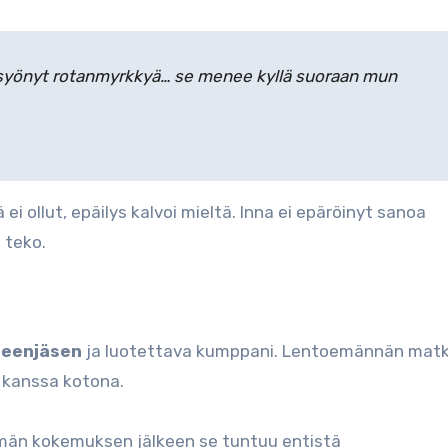
lla syönyt rotanmyrkkyä… se menee kyllä suoraan mun
i ollut, epäilys kalvoi mieltä. Inna ei epäröinyt sanoa
 teko.
heenjäsen
ja luotettava kumppani. Lentoemännän mat
 kanssa kotona.
ämän kokemuksen jälkeen se tuntuu entistä