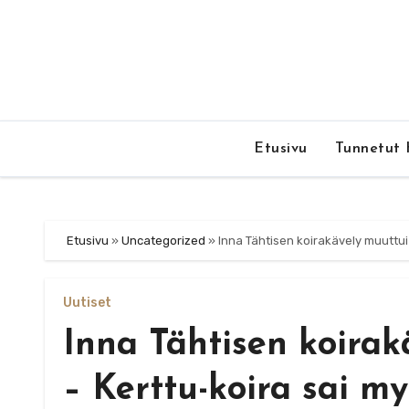
Skip
to
content
Etusivu
Tunnetut 
Etusivu
»
Uncategorized
»
Inna Tähtisen koirakävely muuttui
Uutiset
Inna Tähtisen koirak
– Kerttu-koira sai m