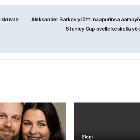
eiskuvan
Aleksander Barkov yllätti naapurinsa aamuyöl
Stanley Cup ovelle keskellä yö
Blogi