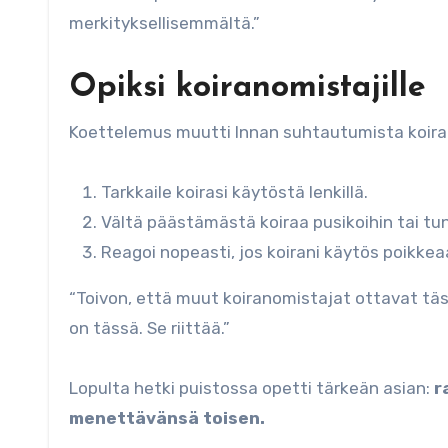
merkityksellisemmältä.”
Opiksi koiranomistajille
Koettelemus muutti Innan suhtautumista koiran 
Tarkkaile koirasi käytöstä lenkillä.
Vältä päästämästä koiraa pusikoihin tai tu
Reagoi nopeasti, jos koirani käytös poikkea
“Toivon, että muut koiranomistajat ottavat täs
on tässä. Se riittää.”
Lopulta hetki puistossa opetti tärkeän asian:
r
menettävänsä toisen.