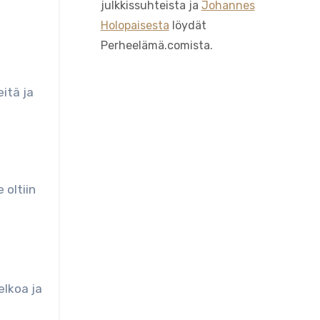
julkkissuhteista ja
Johannes
Holopaisesta
löydät
Perheelämä.comista.
eitä ja
 oltiin
elkoa ja