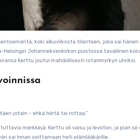
-Helsingin Johanneksenkirkon puistossa tavallinen koir
ransa Kerttu joutui mahdollisesti rotanmyrkyn uhriksi.
voinnissa
äen jotain – ehkä hiirtä tai rottaa.”
uttavia merkkejä: Kerttu oli vaisu ja levoton, ja pian se
ri sai Innan soittamaan heti eläinlääkärille.