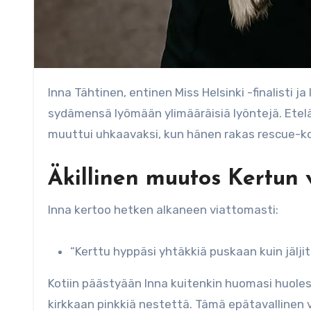
Inna Tähtinen, entinen Miss Helsinki -finalisti ja lentoemäntä, koki alkuviikosta tilanteen, joka sai hänen
sydämensä lyömään ylimääräisiä lyöntejä. Etelä
muuttui uhkaavaksi, kun hänen rakas rescue-koi
Äkillinen muutos Kertun 
Inna kertoo hetken alkaneen viattomasti:
“Kerttu hyppäsi yhtäkkiä puskaan kuin jäljitt
Kotiin päästyään Inna kuitenkin huomasi huolest
kirkkaan pinkkiä nestettä. Tämä epätavallinen vä