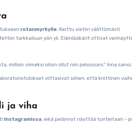
ta
istukseen
rotanmyrkylle
. Kerttu vietiin välittömästi
ettiin tarkkailuun yön yli. Eläinlääkärit ottivat verinäytt
, milloin viimeksi olisin ollut niin peloissani,” Inna sanoi.
aboratoriotulokset viittasivat siihen, että kriittinen vaihe
i ja viha
ti
Instagramissa
, eikä pelännyt näyttää tunteitaan – p