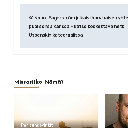
Artikkelien
Noora Fagerström julkaisi harvinaisen yht
selaus
puolisonsa kanssa – katso koskettava hetki
Uspenskin katedraalissa
Missasitko Nämä?
Parisuhdevinkit