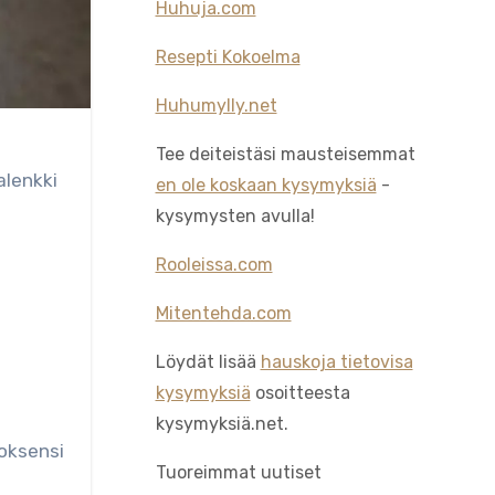
Huhuja.com
Resepti Kokoelma
Huhumylly.net
Tee deiteistäsi mausteisemmat
alenkki
en ole koskaan kysymyksiä
-
kysymysten avulla!
Rooleissa.com
Mitentehda.com
Löydät lisää
hauskoja tietovisa
kysymyksiä
osoitteesta
kysymyksiä.net.
 oksensi
Tuoreimmat uutiset