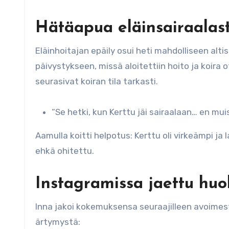
Hätäapua eläinsairaalas
Eläinhoitajan epäily osui heti mahdolliseen alt
päivystykseen, missä aloitettiin hoito ja koira ot
seurasivat koiran tila tarkasti.
“Se hetki, kun Kerttu jäi sairaalaan… en muista
Aamulla koitti helpotus: Kerttu oli virkeämpi ja l
ehkä ohitettu.
Instagramissa jaettu huol
Inna jakoi kokemuksensa seuraajilleen avoimes
ärtymystä: