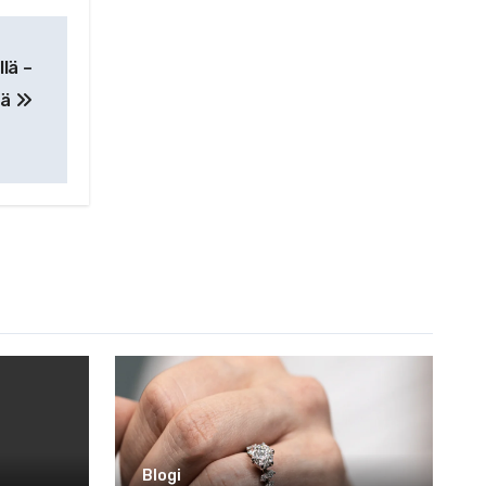
lä –
tä
Blogi