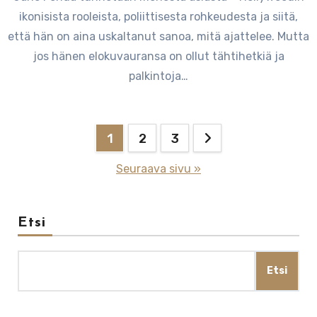
ikonisista rooleista, poliittisesta rohkeudesta ja siitä,
että hän on aina uskaltanut sanoa, mitä ajattelee. Mutta
jos hänen elokuvauransa on ollut tähtihetkiä ja
palkintoja…
Artikkelien
1
2
3
sivutus
Seuraava sivu »
Etsi
Etsi