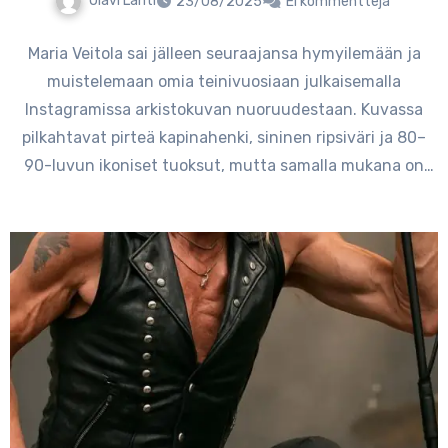
Olavi Lahti
23/08/2025
Ei kommentteja
Maria Veitola sai jälleen seuraajansa hymyilemään ja
muistelemaan omia teinivuosiaan julkaisemalla
Instagramissa arkistokuvan nuoruudestaan. Kuvassa
pilkahtavat pirteä kapinahenki, sininen ripsiväri ja 80–
90-luvun ikoniset tuoksut, mutta samalla mukana on
koskettavaa peilausta…