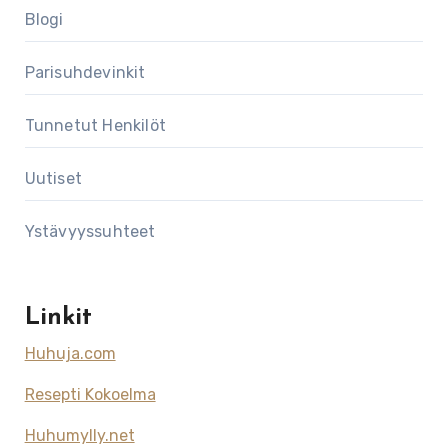
Blogi
Parisuhdevinkit
Tunnetut Henkilöt
Uutiset
Ystävyyssuhteet
Linkit
Huhuja.com
Resepti Kokoelma
Huhumylly.net