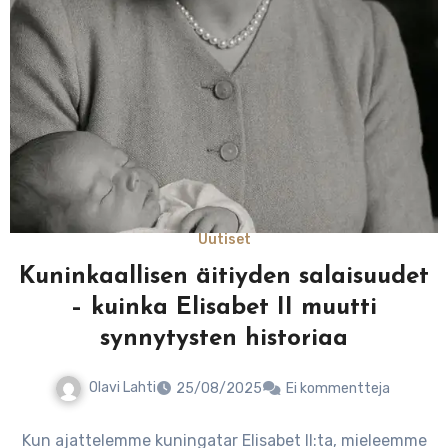
Uutiset
Kuninkaallisen äitiyden salaisuudet
– kuinka Elisabet II muutti
synnytysten historiaa
Olavi Lahti
25/08/2025
Ei kommentteja
Kun ajattelemme kuningatar Elisabet II:ta, mieleemme