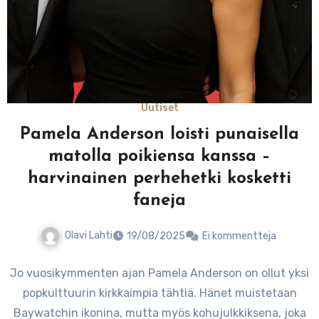
Uutiset
Pamela Anderson loisti punaisella
matolla poikiensa kanssa –
harvinainen perhehetki kosketti
faneja
Olavi Lahti
19/08/2025
Ei kommentteja
Jo vuosikymmenten ajan Pamela Anderson on ollut yksi
popkulttuurin kirkkaimpia tähtiä. Hänet muistetaan
Baywatchin ikonina, mutta myös kohujulkkiksena, joka