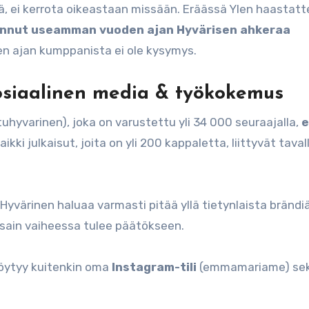
sä, ei kerrota oikeastaan missään. Eräässä Ylen haastatt
nnut useamman vuoden ajan Hyvärisen ahkeraa
yen ajan kumppanista ei ole kysymys.
Sosiaalinen media & työkokemus
tuhyvarinen), joka on varustettu yli 34 000 seuraajalla,
e
Kaikki julkaisut, joita on yli 200 kappaletta, liittyvät taval
yvärinen haluaa varmasti pitää yllä tietynlaista brändiä
ssain vaiheessa tulee päätökseen.
löytyy kuitenkin oma
Instagram-tili
(emmamariame) se