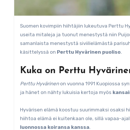
Suomen kovimpiin hiihtäjiin lukeutuva Perttu Hyvärinen on sanavalmis savolainen, joka on voittanut urallaan
useita mitaleja ja tuonut menestystä niin Puij
samanlaista menestystä siviilielämästä parisuhd
käsittelyssä on
Perttu Hyvärinen puoliso
.
Kuka on Perttu Hyvärine
Perttu Hyvärinen
on vuonna 1991 Kuopiossa sy
ja hänet on nähty lukuisia kertoja myös
kansai
Hyvärisen elämä koostuu suurimmaksi osaksi hiih
hiihtoa elämä ei kuitenkaan ole, sillä vapaa-aj
luonnossa koiransa kanssa
.