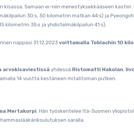
avan kisassa. Samaan ei-niin menestyksekkääseen kastiin
kilpailun 30:s, 50 kilometrin matkan 44:s) ja Pyeongc
5 kilometrin 35:s ja yhdistelmäkilpailun 41:s).
rinen nappasi 31.12.2023
voittamalla Toblachin 10 kil
 arvokisaviestissä
yhdessä
Ristomatti Hakolan
,
Iiv
amalla 14 vuotta kestäneen mitalitoman putken.
a Mertakorpi
. Hän työskentelee Itä-Suomen yliopistol
oishammaslääkärikoulutuksen saralla.