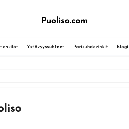
Puoliso.com
Henkilöt
Ystävyyssuhteet
Parisuhdevinkit
Blogi
liso