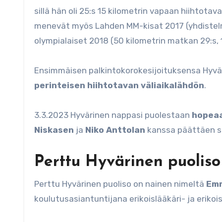
sillä hän oli 25:s 15 kilometrin vapaan hiihtot
menevät myös Lahden MM-kisat 2017 (yhdistelmä
olympialaiset 2018 (50 kilometrin matkan 29:s, 1
Ensimmäisen palkintokorokesijoituksensa Hyvä
perinteisen hiihtotavan väliaikalähdön
.
3.3.2023 Hyvärinen nappasi puolestaan
hopeaa
Niskasen
ja
Niko Anttolan
kanssa päättäen s
Perttu Hyvärinen puoliso
Perttu Hyvärinen puoliso on nainen nimeltä
Emm
koulutusasiantuntijana erikoislääkäri- ja erik