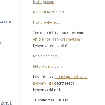
Huhuja.com
Resepti Kokoelma
metrin
Huhumylly.net
Tee deiteistäsi mausteisemmat
en ole koskaan kysymyksiä
-
a
kysymysten avulla!
Rooleissa.com
Mitentehda.com
Löydät lisää
hauskoja tietovisa
kysymyksiä
osoitteesta
kysymyksiä.net.
Tuoreimmat uutiset
 2015),