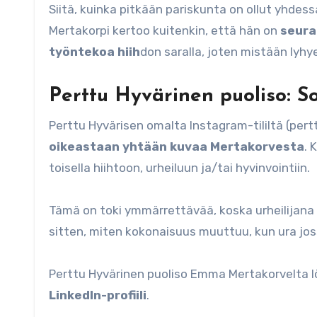
Siitä, kuinka pitkään pariskunta on ollut yhdes
Mertakorpi kertoo kuitenkin, että hän on
seura
työntekoa hiih
don saralla, joten mistään lyh
Perttu Hyvärinen puoliso: 
Perttu Hyvärisen omalta Instagram-tililtä (pert
oikeastaan yhtään kuvaa Mertakorvesta
. 
toisella hiihtoon, urheiluun ja/tai hyvinvointiin.
Tämä on toki ymmärrettävää, koska urheilijana H
sitten, miten kokonaisuus muuttuu, kun ura jo
Perttu Hyvärinen puoliso Emma Mertakorvelta 
LinkedIn-profiili
.