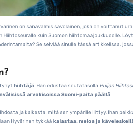
on Hiihtoseuralle kuin Suomen hiihtomaajoukkueelle. Löy
erintamalta? Se selviää sinulle tässä artikkelissa, joss
n?
ntynyt
hiihtäjä
. Hän edustaa seutatasolla
Puijon Hiihtos
nvälisissä arvokisoissa Suomi-paita päällä
.
dosta ja kaikesta, mitä sen ympärille liittyy. Ihan pelk
allaan Hyvärinen tykkää
kalastaa, meloa ja käveleskell