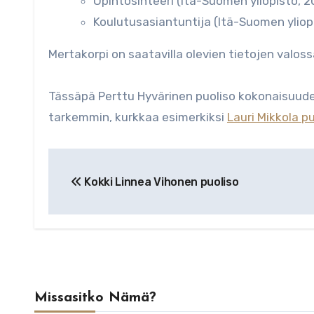
Opintosihteeri (Itä-Suomen yliopisto, 
Koulutusasiantuntija (Itä-Suomen yliop
Mertakorpi on saatavilla olevien tietojen valossa
Tässäpä Perttu Hyvärinen puoliso kokonaisuude
tarkemmin, kurkkaa esimerkiksi
Lauri Mikkola p
Artikkelien
Kokki Linnea Vihonen puoliso
selaus
Missasitko Nämä?