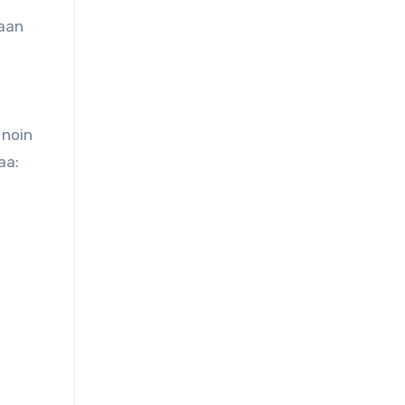
iaan
 noin
aa: