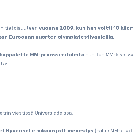
ön tietoisuuteen
vuonna 2009, kun hän voitti 10 kilo
tkan Euroopan nuorten olympiafestivaaleilla
.
kappaletta MM-pronssimitaleita
nuorten MM-kisoiss
sta:
etrin viestissä Universiadeissa.
et Hyväriselle mikään jättimenestys
(Falun MM-kisat