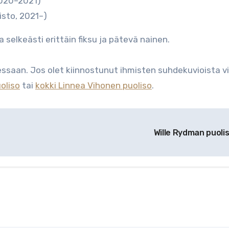
2020–2021)
isto, 2021–)
 selkeästi erittäin fiksu ja pätevä nainen.
ssaan. Jos olet kiinnostunut ihmisten suhdekuvioista vi
uoliso
tai
kokki Linnea Vihonen puoliso
.
Wille Rydman puoli