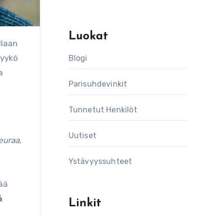
Luokat
tyykö
Blogi
a
Parisuhdevinkit
Tunnetut Henkilöt
Uutiset
euraa
,
Ystävyyssuhteet
kää
ä
Linkit