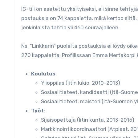
IG-tili on asetettu yksityiseksi, eli sinne teht
postauksia on 74 kappaletta, mikä kertoo siitä,
jonkinlaista tahtia yli 460 seuraajalleen.
Ns. ”Linkkarin” puolelta postauksia ei löydy oi
270 kappaletta. Profiilissaan Emma Mertakorp
Koulutus
:
Ylioppilas (Iitin lukio, 2010–2013)
Sosiaalitieteet, kandidaatti (Itä-Suome
Sosiaalitieteet, maisteri (Itä-Suomen y
Työt
:
Sijaisopettaja (Iitin kunta, 2013–2015)
Markkinointikoordinaattori (Atplast, 2