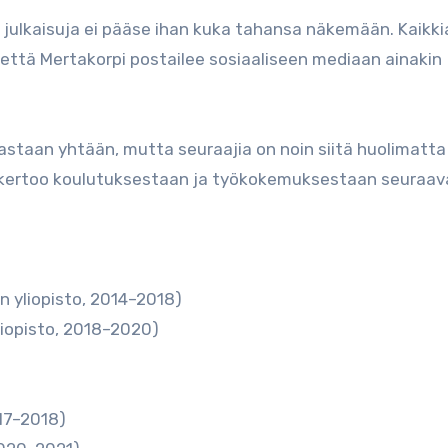
yjä julkaisuja ei pääse ihan kuka tahansa näkemään. Kaikk
 että Mertakorpi postailee sosiaaliseen mediaan ainakin
keastaan yhtään, mutta seuraajia on noin siitä huolimatta
i kertoo koulutuksestaan ja työkokemuksestaan seuraav
n yliopisto, 2014–2018)
liopisto, 2018–2020)
017–2018)