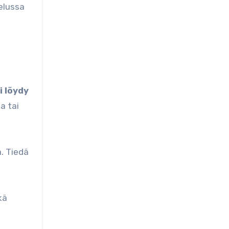
elussa
i löydy
la tai
. Tiedä
kä