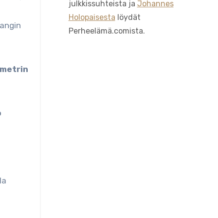
julkkissuhteista ja
Johannes
Holopaisesta
löydät
hangin
Perheelämä.comista.
ometrin
o
la