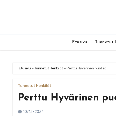
Skip
to
content
Etusivu
Tunnetut 
Etusivu
»
Tunnetut Henkilöt
»
Perttu Hyvärinen puoliso
Tunnetut Henkilöt
Perttu Hyvärinen puo
10/12/2024