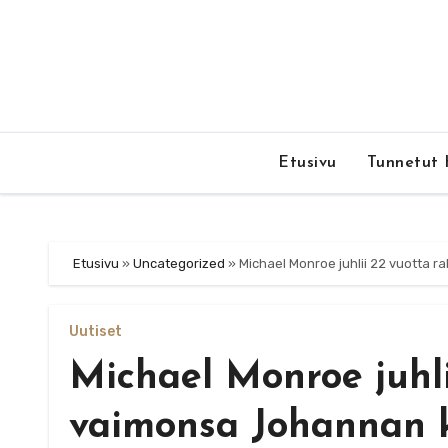
Skip
to
content
Etusivu
Tunnetut 
Etusivu
»
Uncategorized
»
Michael Monroe juhlii 22 vuotta 
Uutiset
Michael Monroe juhli
vaimonsa Johannan k