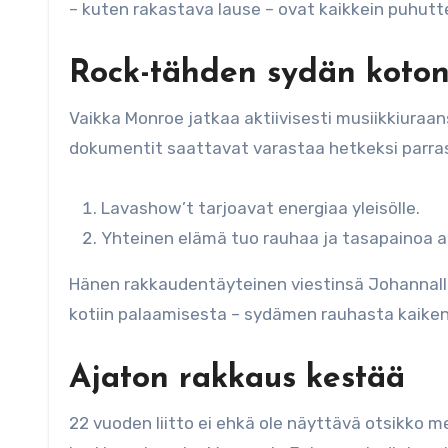
– kuten rakastava lause – ovat kaikkein puhutt
Rock-tähden sydän koto
Vaikka Monroe jatkaa aktiivisesti musiikkiuraans
dokumentit saattavat varastaa hetkeksi parrasv
Lavashow’t tarjoavat energiaa yleisölle.
Yhteinen elämä tuo rauhaa ja tasapainoa ar
Hänen rakkaudentäyteinen viestinsä Johannalle 
kotiin palaamisesta – sydämen rauhasta kaiken 
Ajaton rakkaus kestää
22 vuoden liitto ei ehkä ole näyttävä otsikko 