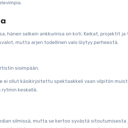
elevimpia.
na
a, hänen selkein ankkurinsa on koti. Keikat, projektit ja
alot, mutta arjen todellinen valo löytyy perheestä.
tistin sisimpään.
ei ollut käsikirjoitettu spektaakkeli vaan vilpitön muis
rytmin keskellä.
median silmissä, mutta se kertoo syvästä sitoutumisesta 