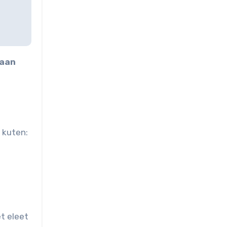
aan
 kuten:
t eleet