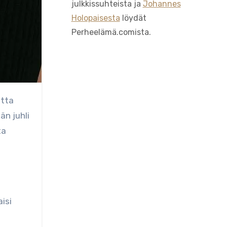
julkkissuhteista ja
Johannes
Holopaisesta
löydät
Perheelämä.comista.
utta
n juhli
ta
aisi