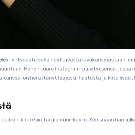
cks
-yhtyeestä sekä näyttävästä lavakarismastaan, m
uuntaan. Hänen tuore Instagram-päivityksensä, jossa hä
anssa, on herättänyt laajasti ihastusta ja kiitollisuut
stä
elkkiin kiitoksiin tai glamour-kuviin. Sen sijaan hän julk