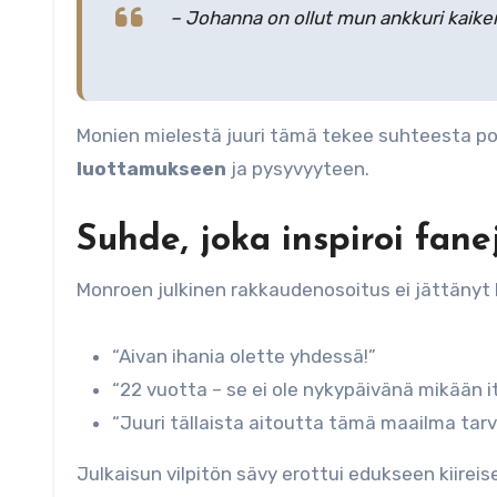
– Johanna on ollut mun ankkuri kaiken
Monien mielestä juuri tämä tekee suhteesta po
luottamukseen
ja pysyvyyteen.
Suhde, joka inspiroi fane
Monroen julkinen rakkaudenosoitus ei jättänyt 
“Aivan ihania olette yhdessä!”
“22 vuotta – se ei ole nykypäivänä mikään 
“Juuri tällaista aitoutta tämä maailma tarv
Julkaisun vilpitön sävy erottui edukseen kiirei