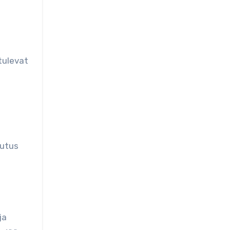
 tulevat
tutus
ja