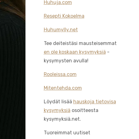
Huhuja.com
Resepti Kokoelma
Huhumylly.net
Tee deiteistäsi mausteisemmat
en ole koskaan kysymyksiä
-
kysymysten avulla!
Rooleissa.com
Mitentehda.com
Löydät lisää
hauskoja tietovisa
kysymyksiä
osoitteesta
kysymyksiä.net.
Tuoreimmat uutiset