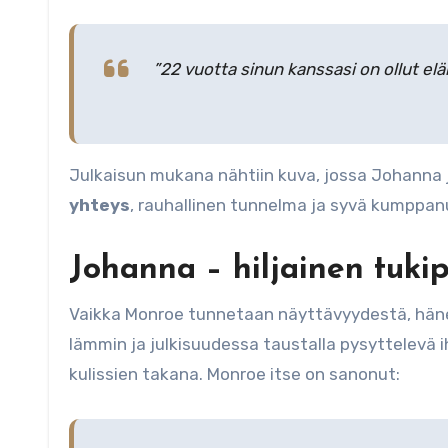
”22 vuotta sinun kanssasi on ollut eläm
Julkaisun mukana nähtiin kuva, jossa Johanna j
yhteys
, rauhallinen tunnelma ja syvä kumppanuu
Johanna – hiljainen tukip
Vaikka Monroe tunnetaan näyttävyydestä, hänen
lämmin ja julkisuudessa taustalla pysyttelevä 
kulissien takana. Monroe itse on sanonut: