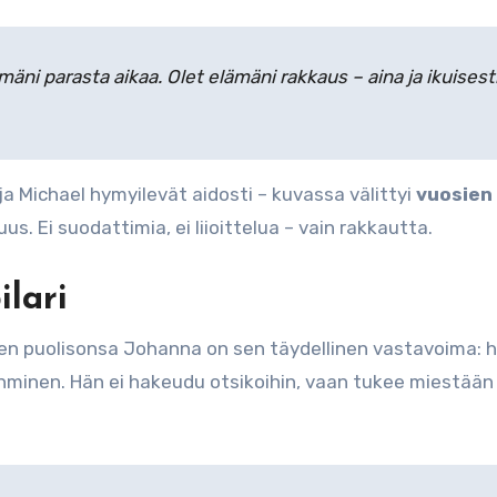
äni parasta aikaa. Olet elämäni rakkaus – aina ja ikuisesti
a Michael hymyilevät aidosti – kuvassa välittyi
vuosien
s. Ei suodattimia, ei liioittelua – vain rakkautta.
ilari
 puolisonsa Johanna on sen täydellinen vastavoima: hi
ihminen. Hän ei hakeudu otsikoihin, vaan tukee miestään