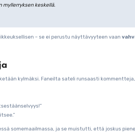
 myllerryksen keskellä.
ikkeuksellisen – se ei perustu näyttävyyteen vaan
vahv
ja
ketään kylmäksi. Faneilta sateli runsaasti kommentteja,
itsestäänselvyys!”
itsee.”
sessä somemaailmassa, ja se muistutti, että joskus piene