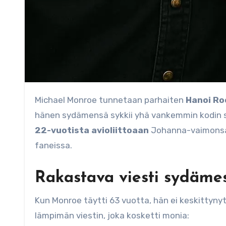
Michael Monroe tunnetaan parhaiten
Hanoi Ro
hänen sydämensä sykkii yhä vankemmin kodin s
22-vuotista avioliittoaan
Johanna-vaimonsa k
faneissa.
Rakastava viesti sydäme
Kun Monroe täytti 63 vuotta, hän ei keskittynyt p
lämpimän viestin, joka kosketti monia: