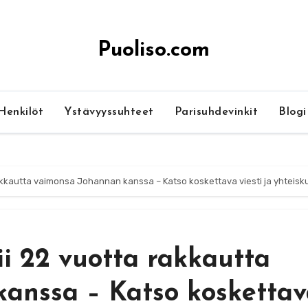
Puoliso.com
Henkilöt
Ystävyyssuhteet
Parisuhdevinkit
Blogi
rakkautta vaimonsa Johannan kanssa – Katso koskettava viesti ja yhteisk
i 22 vuotta rakkautta
anssa – Katso kosketta