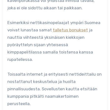
kaveriporukassa voi yhdistää ihmisiä tavalla,
joka ei ole sidottu aikaan tai paikkaan.
Esimerkiksi nettikasinopelaajat ympäri Suomea
voivat lunastaa samat
talletus bonukset
ja
nauttia viihteestä yksinäisen kiekkojen
pyöräyttelyn sijaan yhteisessä
kimppapelitilassa samalla toistensa kanssa
rupatellessa.
Toisaalta internet ja erityisesti nettideittailu on
nostattanut keskustelua ja huolta
pinnallisuudesta. Sovellusten kautta etsitään
kumppania pitkälti naamakertoimen
perusteella.