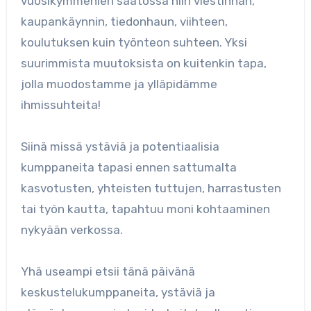
vuosikymmenien saatossa niin viestinnän,
kaupankäynnin, tiedonhaun, viihteen,
koulutuksen kuin työnteon suhteen. Yksi
suurimmista muutoksista on kuitenkin tapa,
jolla muodostamme ja ylläpidämme
ihmissuhteita!
Siinä missä ystäviä ja potentiaalisia
kumppaneita tapasi ennen sattumalta
kasvotusten, yhteisten tuttujen, harrastusten
tai työn kautta, tapahtuu moni kohtaaminen
nykyään verkossa.
Yhä useampi etsii tänä päivänä
keskustelukumppaneita, ystäviä ja