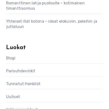
Romanttinen lahja puolisolle – kotimainen
timanttisormus
Yhteiset illat kotona – ideat elokuviin, peleihin ja
jutteluun
Luokat
Blogi
Parisuhdevinkit
Tunnetut Henkilöt
Uutiset